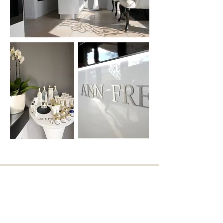
Gerelateerde pagina's
Interieurontwerp voor Beautysalons &