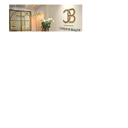
HuidKliniek
Groningen