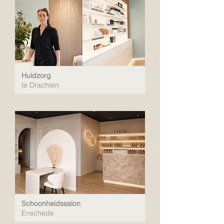
Huidzorg
te Drachten
Schoonheidssalon
Enschede